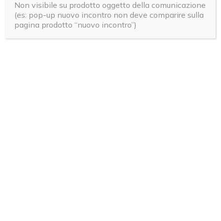
quindi filtra. Bevine 1-2 tazze al giorno.
Non visibile su prodotto oggetto della comunicazione
(es: pop-up nuovo incontro non deve comparire sulla
Gemmoderivati:
alcuni sono utili per regolare
pagina prodotto “nuovo incontro”)
la peristalsi intestinale, stimolandola in modo
dolce e non aggressivo, come Betula
pubescens, 50 gocce al mattino; Quercus
peduncolata, 50 gocce al pomeriggio;
Vaccinium Vitis Idaea (regolatore soprattutto
della stipsi nel colon irritabile), 50 gocce alla
sera. È consigliabile diluire i gemmoderivati in
un grande bicchiere di acqua, che aiuterà
anche a idratare le feci dure.
Psillio:
contiene mucillagine, indicata nella
stipsi anche cronica e quando si vuole
ottenere un’evacuazione più facile e feci più
morbide. Occorre ricordare però di assumere lo
psillio con molta acqua, perché in caso
contrario assorbe quella presente
nell’intestino, con il risultato di provocare