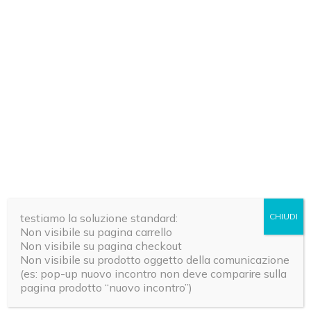
INTEGRATORI NATURALI
INTEGRATORI 
Quercetina: cos’è, a cosa
Intestino 
testiamo la soluzione standard:
CHIUDI
serve, dove si trova e come
lievito di
Non visibile su pagina carrello
assumerla
Non visibile su pagina checkout
Maria Fiorella Coccolo
Redazione Ri
Non visibile su prodotto oggetto della comunicazione
(es: pop-up nuovo incontro non deve comparire sulla
pagina prodotto “nuovo incontro”)