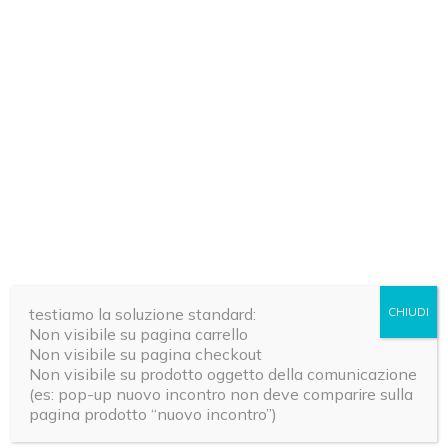
RICETTE
RICETTE
Torta proteica: facile, veloce
Acque aro
testiamo la soluzione standard:
CHIUDI
e senza zucchero né glutine
ricette pe
Non visibile su pagina carrello
vitamine 
Non visibile su pagina checkout
Maria Fiorella Coccolo
Redazione Ri
Non visibile su prodotto oggetto della comunicazione
(es: pop-up nuovo incontro non deve comparire sulla
pagina prodotto “nuovo incontro”)