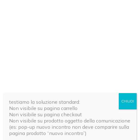
Gli articoli più letti
FITNESS
FITNESS
La ginnastica isometrica
Il menu p
testiamo la soluzione standard:
CHIUDI
potenzia, rafforza e snellisce
chi fa spo
Non visibile su pagina carrello
Non visibile su pagina checkout
Non visibile su prodotto oggetto della comunicazione
Redazione Riza
Redazione Ri
(es: pop-up nuovo incontro non deve comparire sulla
pagina prodotto “nuovo incontro”)