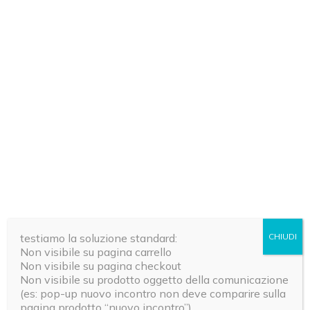
Gli articoli più letti
TRATTAMENTI E TECNICHE CORPOREE
TRATTAMENTI 
testiamo la soluzione standard:
CHIUDI
Argilla bianca, un mix di
I rimedi n
Non visibile su pagina carrello
minerali benefici per la salute
cellulite
Non visibile su pagina checkout
Non visibile su prodotto oggetto della comunicazione
del corpo
Redazione Riza
(es: pop-up nuovo incontro non deve comparire sulla
pagina prodotto “nuovo incontro”)