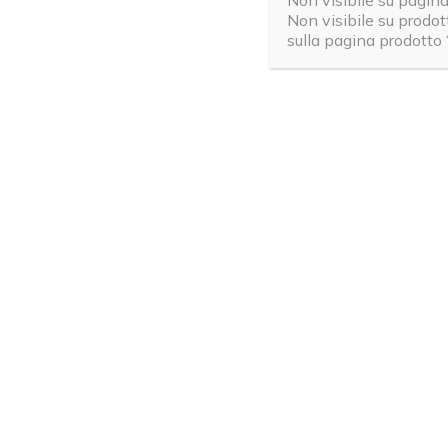
Non visibile su pagin
9
La preve
Non visibile su prodo
edemato-fib
sulla pagina prodotto 
inestetismo
profondi de
su
cosce
,
gl
quanto le a
femminili (
grasso corp
La cellulite
trovano gl
trova il de
Tra questi 
drenaggio d
rallenta, i
alterando i