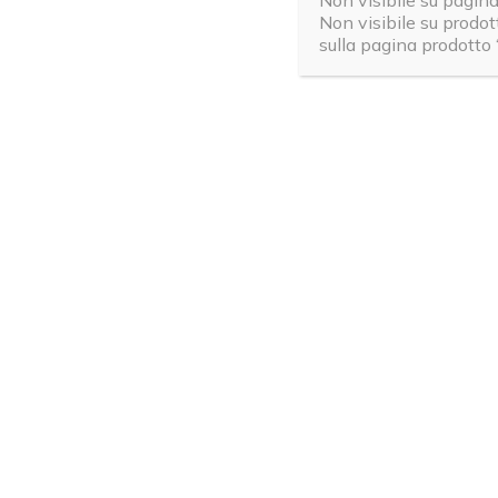
Non visibile su pagin
Accettare 
Non visibile su prodo
Il consiglio
sulla pagina prodotto 
combatterla
provarla. È
non disper
da affronta
Focalizzare
Un buon si
semplicement
manifesta p
in modo na
rapidamente
Trasformar
Un altro con