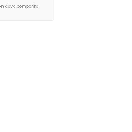
non deve comparire
rmale, non
il fatto di
la permette di
glio sull’evento
o
: si tratta
ei in cui si
iando che fluisca
i cedevolezza;
disposizione.
e
con le