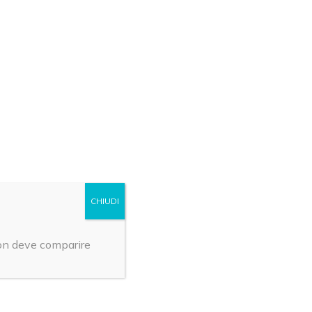
24
CHIUDI
non deve comparire
nto.