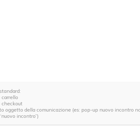
Meraviglioso
Mauro Vittorio B.
(proprietario verificato)
–
22/12/20
Spunti interessanti, una buona base di lavoro…
standard:
 carrello
a checkout
Salvatore G.
(proprietario verificato)
–
04/11/2024
tto oggetto della comunicazione (es: pop-up nuovo incontro 
Un acquisto azzeccato da parte mia. Sono molto conte
“nuovo incontro”)